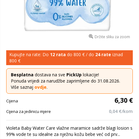
Držite sliku za zoom
Kupujte na rate: Do
12 rata
do 800 € / do
24 rate
iznad
800 €
Besplatna
dostava na sve
PickUp
lokacije!
Ponuda vrijedi za narudžbe zaprimljene do 31.08.2026.
Više saznaj
ovdje
.
6,30 €
Cijena
0,04 €/kom
Cijena za jedinicu mjere
Violeta Baby Water Care vlažne maramice sadrže blagi losion s
99% vode te su idealne za nježnu kožu bebe već od prv...