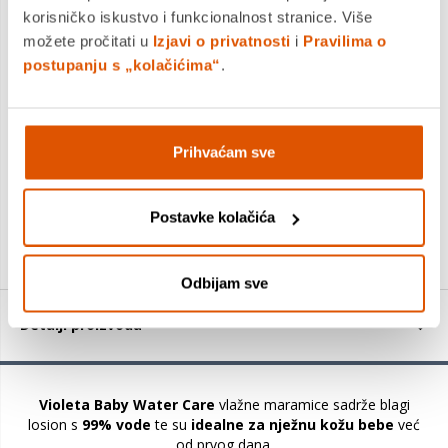
korisničko iskustvo i funkcionalnost stranice. Više
možete pročitati u
Izjavi o privatnosti
i
Pravilima o
Violeta baby vlažne maramice s organskim bademovim
postupanju s „kolačićima“
.
mlijekom 2*56/1
3,62 €
2,52 €
Prihvaćam sve
+
Postavke kolačića
Odbijam sve
Detalji proizvoda
Violeta Baby Water Care
vlažne maramice sadrže blagi
losion s
99% vode
te su
idealne za nježnu kožu bebe
već
od prvog dana.