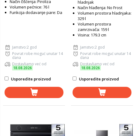
Način čišćenja: Piroliza
hladnjak
Volumen pećnice: 76 l
Način hlađenja: No Frost
Funkcija dodavanje pare: Da
Volumen prostora hladnjaka:
329 l
Volumen prostora
zamrzivača: 159 l
Visina: 179.3 cm
Jamstvo:2 god
Jamstvo:2 god
Povrat robe moguć unutar 14
Povrat robe moguć unutar 14
dana
dana
Dostavljamo već od
Dostavljamo već od
18.08.2026
18.08.2026
Usporedite proizvod
Usporedite proizvod