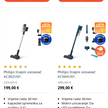
Philips štapni usisavač
Philips štapni usisavač
XC3031/01
XC5041/01
229,00 €
449,00 €
199,00 €
299,00 €
Vrijeme rada: 60 min
Vrijeme rada: 60 min
Kapacitet spremnika za
Mokro usisavanje: Da
prašinu: 0.4 l
LED osvjetljenje: Da