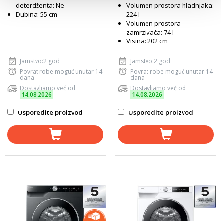
deterdženta: Ne
Volumen prostora hladnjaka:
Dubina: 55 cm
224 l
Volumen prostora
zamrzivača: 74 l
Visina: 202 cm
Jamstvo:2 god
Jamstvo:2 god
Povrat robe moguć unutar 14
Povrat robe moguć unutar 14
dana
dana
Dostavljamo već od
Dostavljamo već od
14.08.2026
14.08.2026
Usporedite proizvod
Usporedite proizvod