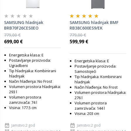
SAMSUNG hladnjak
SAMSUNG hladnjak BMF
BRB70F26CES0EO
RB38C600ES9/EK
779,00 €
779,00 €
699,00 €
599,99 €
Energetska klasa: E
Postavljanje proizvoda:
Energetska klasa: E
Ugradbeni
Postavljanje proizvoda:
Tip hladnjaka: Kombinirani
Samostojeći
hladnjak
Tip hladnjaka: Kombinirani
Način hlađenja: No Frost
hladnjak
Volumen prostora hladnjaka:
Način hlađenja: No Frost
293 l
Volumen prostora hladnjaka:
Volumen prostora
276 l
zamrzivača: 74 l
Volumen prostora
Visina: 177.5 cm
zamrzivača: 144 l
Visina: 203 cm
Jamstvo:2 god
Jamstvo:2 god