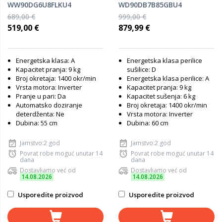
WW90DG6U8FLKU4
WD90DB7B85GBU4
689,00 €
999,00 €
519,00 €
879,99 €
Energetska klasa: A
Energetska klasa perilice
Kapacitet pranja: 9 kg
sušilice: D
Broj okretaja: 1400 okr/min
Energetska klasa perilice: A
Vrsta motora: Inverter
Kapacitet pranja: 9 kg
Pranje u pari: Da
Kapacitet sušenja: 6 kg
Automatsko doziranje
Broj okretaja: 1400 okr/min
deterdženta: Ne
Vrsta motora: Inverter
Dubina: 55 cm
Dubina: 60 cm
Jamstvo:2 god
Jamstvo:2 god
Povrat robe moguć unutar 14
Povrat robe moguć unutar 14
dana
dana
Dostavljamo već od
Dostavljamo već od
14.08.2026
14.08.2026
Usporedite proizvod
Usporedite proizvod