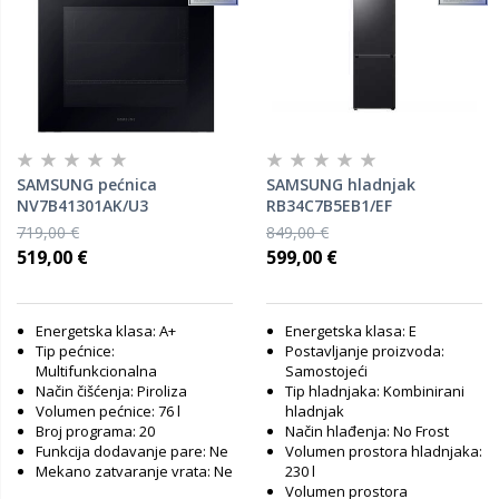
SAMSUNG pećnica
SAMSUNG hladnjak
NV7B41301AK/U3
RB34C7B5EB1/EF
719,00 €
849,00 €
519,00 €
599,00 €
Energetska klasa: A+
Energetska klasa: E
Tip pećnice:
Postavljanje proizvoda:
Multifunkcionalna
Samostojeći
Način čišćenja: Piroliza
Tip hladnjaka: Kombinirani
Volumen pećnice: 76 l
hladnjak
Broj programa: 20
Način hlađenja: No Frost
Funkcija dodavanje pare: Ne
Volumen prostora hladnjaka:
Mekano zatvaranje vrata: Ne
230 l
Volumen prostora