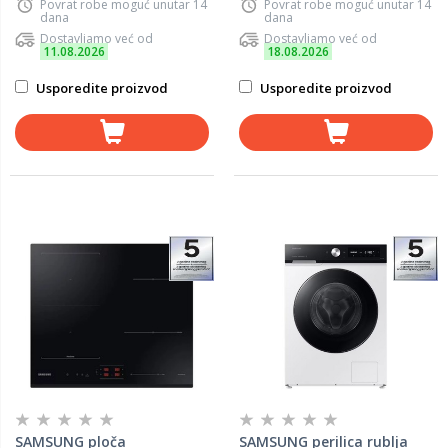
Povrat robe moguć unutar 14
Povrat robe moguć unutar 14
dana
dana
Dostavljamo već od
Dostavljamo već od
11.08.2026
18.08.2026
Usporedite proizvod
Usporedite proizvod
SAMSUNG ploča
SAMSUNG perilica rublja