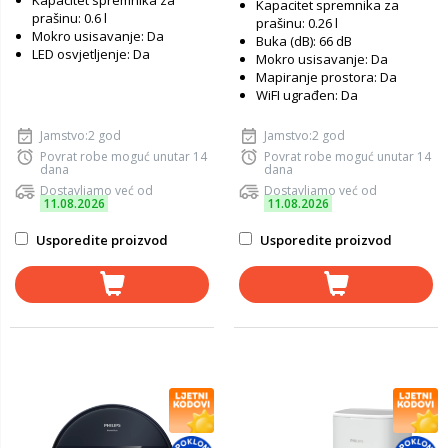
Kapacitet spremnika za
Kapacitet spremnika za
prašinu: 0.6 l
prašinu: 0.26 l
Mokro usisavanje: Da
Buka (dB): 66 dB
LED osvjetljenje: Da
Mokro usisavanje: Da
Mapiranje prostora: Da
WiFI ugrađen: Da
Jamstvo:2 god
Jamstvo:2 god
Povrat robe moguć unutar 14
Povrat robe moguć unutar 14
dana
dana
Dostavljamo već od
Dostavljamo već od
11.08.2026
11.08.2026
Usporedite proizvod
Usporedite proizvod