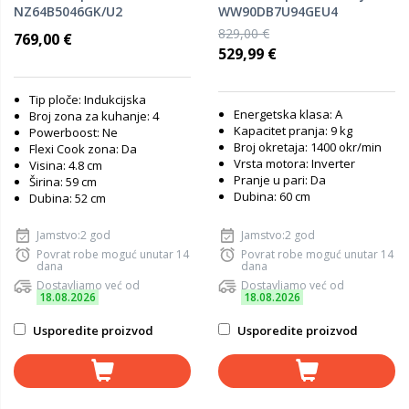
NZ64B5046GK/U2
WW90DB7U94GEU4
829,00 €
769,00 €
529,99 €
Tip ploče: Indukcijska
Energetska klasa: A
Broj zona za kuhanje: 4
Kapacitet pranja: 9 kg
Powerboost: Ne
Broj okretaja: 1400 okr/min
Flexi Cook zona: Da
Vrsta motora: Inverter
Visina: 4.8 cm
Pranje u pari: Da
Širina: 59 cm
Dubina: 60 cm
Dubina: 52 cm
Jamstvo:2 god
Jamstvo:2 god
Povrat robe moguć unutar 14
Povrat robe moguć unutar 14
dana
dana
Dostavljamo već od
Dostavljamo već od
18.08.2026
18.08.2026
Usporedite proizvod
Usporedite proizvod