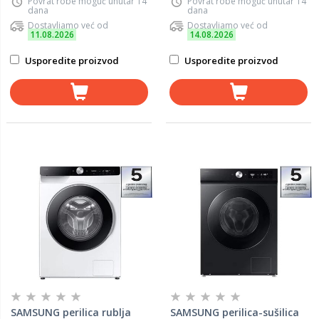
Povrat robe moguć unutar 14
Povrat robe moguć unutar 14
dana
dana
Dostavljamo već od
Dostavljamo već od
11.08.2026
14.08.2026
Usporedite proizvod
Usporedite proizvod
SAMSUNG perilica rublja
SAMSUNG perilica-sušilica