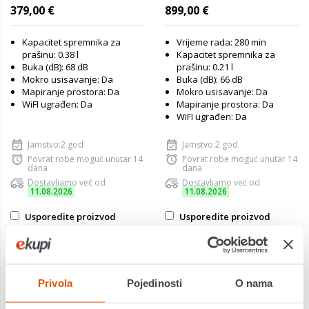
379,00 €
899,00 €
Kapacitet spremnika za
Vrijeme rada: 280 min
prašinu: 0.38 l
Kapacitet spremnika za
Buka (dB): 68 dB
prašinu: 0.21 l
Mokro usisavanje: Da
Buka (dB): 66 dB
Mapiranje prostora: Da
Mokro usisavanje: Da
WiFI ugrađen: Da
Mapiranje prostora: Da
WiFI ugrađen: Da
Jamstvo:2 god
Jamstvo:2 god
Povrat robe moguć unutar 14
Povrat robe moguć unutar 14
dana
dana
Dostavljamo već od
Dostavljamo već od
11.08.2026
11.08.2026
Usporedite proizvod
Usporedite proizvod
Privola
Pojedinosti
O nama