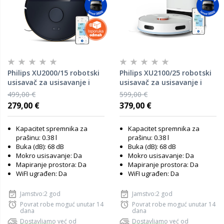
Philips XU2000/15 robotski
Philips XU2100/25 robotski
usisavač za usisavanje i
usisavač za usisavanje i
brisanje
brisanje
499,00 €
599,00 €
279,00 €
379,00 €
Kapacitet spremnika za
Kapacitet spremnika za
prašinu: 0.38 l
prašinu: 0.38 l
Buka (dB): 68 dB
Buka (dB): 68 dB
Mokro usisavanje: Da
Mokro usisavanje: Da
Mapiranje prostora: Da
Mapiranje prostora: Da
WiFI ugrađen: Da
WiFI ugrađen: Da
Jamstvo:2 god
Jamstvo:2 god
Povrat robe moguć unutar 14
Povrat robe moguć unutar 14
dana
dana
Dostavljamo već od
Dostavljamo već od