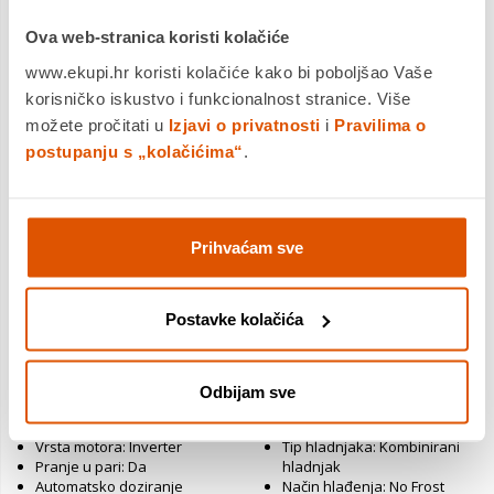
Ova web-stranica koristi kolačiće
www.ekupi.hr koristi kolačiće kako bi poboljšao Vaše
korisničko iskustvo i funkcionalnost stranice. Više
možete pročitati u
Izjavi o privatnosti
i
Pravilima o
postupanju s „kolačićima“
.
SAMSUNG perilica rublja
SAMSUNG hladnjak
Prihvaćam sve
WW80CGC0EDAELE
BRB70F30AES0EO
559,00 €
1.029,00 €
379,00 €
799,00 €
Postavke kolačića
Energetska klasa: A
Energetska klasa: E
Odbijam sve
Kapacitet pranja: 8 kg
Postavljanje proizvoda:
Broj okretaja: 1400 okr/min
Ugradbeni
Vrsta motora: Inverter
Tip hladnjaka: Kombinirani
Pranje u pari: Da
hladnjak
Automatsko doziranje
Način hlađenja: No Frost