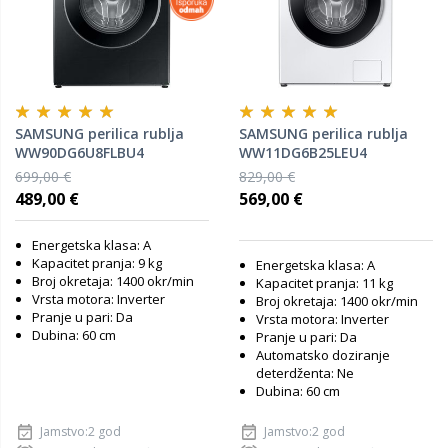
SAMSUNG perilica rublja
SAMSUNG perilica rublja
WW90DG6U8FLBU4
WW11DG6B25LEU4
699,00 €
829,00 €
489,00 €
569,00 €
Energetska klasa: A
Kapacitet pranja: 9 kg
Energetska klasa: A
Broj okretaja: 1400 okr/min
Kapacitet pranja: 11 kg
Vrsta motora: Inverter
Broj okretaja: 1400 okr/min
Pranje u pari: Da
Vrsta motora: Inverter
Dubina: 60 cm
Pranje u pari: Da
Automatsko doziranje
deterdženta: Ne
Dubina: 60 cm
Jamstvo:2 god
Jamstvo:2 god