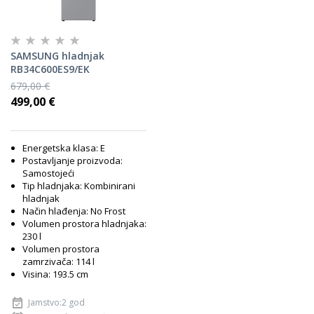
SAMSUNG hladnjak
RB34C600ES9/EK
679,00 €
499,00 €
Energetska klasa: E
Postavljanje proizvoda:
Samostojeći
Tip hladnjaka: Kombinirani
hladnjak
Način hlađenja: No Frost
Volumen prostora hladnjaka:
230 l
Volumen prostora
zamrzivača: 114 l
Visina: 193.5 cm
Jamstvo:2 god