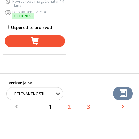
Povrat robe moguć unutar 14
dana
Dostavljamo već od
18.08.2026
Usporedite proizvod
Sortiranje po:
1
2
3