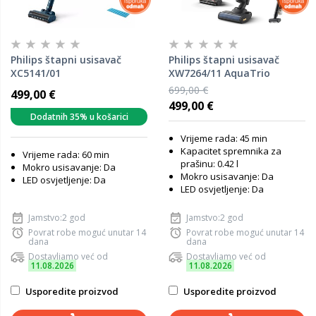
Philips štapni usisavač
Philips štapni usisavač
XC5141/01
XW7264/11 AquaTrio
699,00 €
499,00 €
499,00 €
Dodatnih 35% u košarici
Vrijeme rada: 45 min
Kapacitet spremnika za
Vrijeme rada: 60 min
prašinu: 0.42 l
Mokro usisavanje: Da
Mokro usisavanje: Da
LED osvjetljenje: Da
LED osvjetljenje: Da
Jamstvo:2 god
Jamstvo:2 god
Povrat robe moguć unutar 14
Povrat robe moguć unutar 14
dana
dana
Dostavljamo već od
Dostavljamo već od
11.08.2026
11.08.2026
Usporedite proizvod
Usporedite proizvod