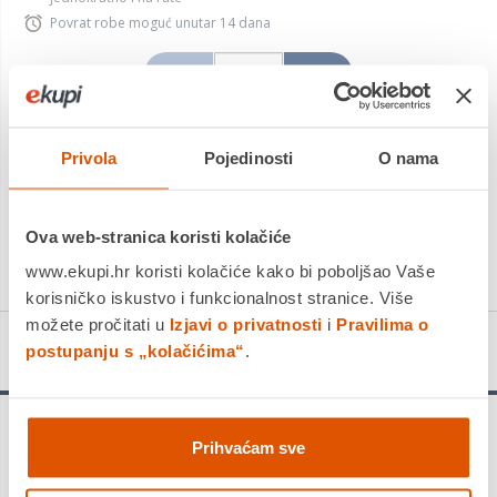
Povrat robe moguć unutar 14 dana
DODAJTE U KOŠARICU
Privola
Pojedinosti
O nama
KUPITE ODMAH
Ova web-stranica koristi kolačiće
Usporedite proizvod
www.ekupi.hr koristi kolačiće kako bi poboljšao Vaše
korisničko iskustvo i funkcionalnost stranice. Više
možete pročitati u
Izjavi o privatnosti
i
Pravilima o
Detalji proizvoda
postupanju s „kolačićima“
.
Slavina Lina-XL, kat. br. 115.0693.228
Prihvaćam sve
VRSTA SLAVINE
Fragranit