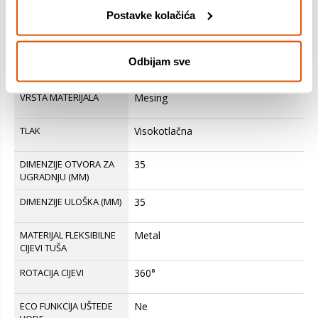
Postavke kolačića
SERIJA
Smart
BOJA PROIZVODA
Avena, Crna, Glečer bijela, Kameno
Odbijam sve
siva, Kašmir, Sahara
VRSTA MATERIJALA
Mesing
TLAK
Visokotlačna
DIMENZIJE OTVORA ZA
35
UGRADNJU (MM)
DIMENZIJE ULOŠKA (MM)
35
MATERIJAL FLEKSIBILNE
Metal
CIJEVI TUŠA
ROTACIJA CIJEVI
360°
ECO FUNKCIJA UŠTEDE
Ne