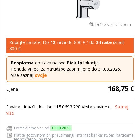
Držite sliku za zoom
Kupujte na rate: Do
12 rata
do 800 € / do
24 rate
iznad
800 €
Besplatna
dostava na sve
PickUp
lokacije!
Ponuda vrijedi za narudžbe zaprimljene do 31.08.2026.
Više saznaj
ovdje
.
168,75 €
Cijena
Slavina Lina-XL, kat. br. 115.0693.228 Vrsta slavine<...
Saznaj
više
Dostavljamo već od
13.08.2026
Platite gotovinom pri preuzimanju, Internet bankarstvom, karticama
jednokratno i na rate