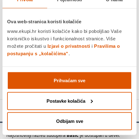
Dostavljamo već od
12.08.2026
Platite gotovinom pri preuzimanju, Internet bankarstvom, karticama
jednokratno i na rate
Povrat robe moguć unutar 14 dana
Ova web-stranica koristi kolačiće
www.ekupi.hr koristi kolačiće kako bi poboljšao Vaše
korisničko iskustvo i funkcionalnost stranice. Više
možete pročitati u
Izjavi o privatnosti
i
Pravilima o
DODAJTE U KOŠARICU
postupanju s „kolačićima“
.
KUPITE ODMAH
Usporedite proizvod
Prihvaćam sve
Postavke kolačića
Detalji proizvoda
Odbijam sve
Najosnovniji razred sudopera
Basic
je dostupan u devet