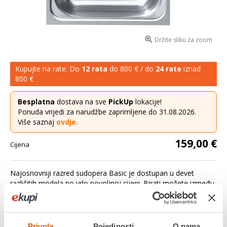
Držite sliku za zoom
Kupujte na rate: Do
12 rata
do 800 € / do
24 rate
iznad
800 €
Besplatna
dostava na sve
PickUp
lokacije!
Ponuda vrijedi za narudžbe zaprimljene do 31.08.2026.
Više saznaj
ovdje
.
159,00 €
Cijena
Najosnovniji razred sudopera Basic je dostupan u devet
različitih modela po vrlo povoljnoj cijeni. Birati možete između
sudopera s jednom posudom koja je sa ili bez površ...
Saznaj
više
Privola
Pojedinosti
O nama