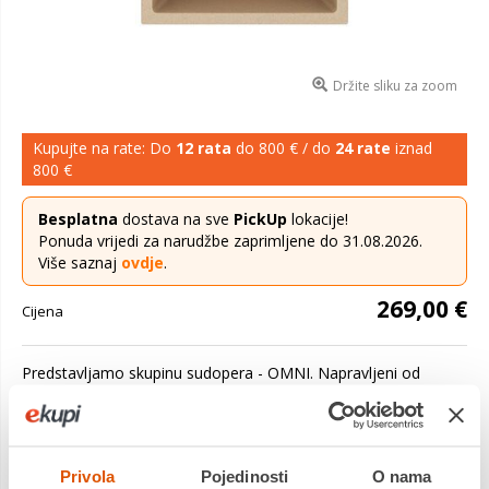
Držite sliku za zoom
Kupujte na rate: Do
12 rata
do 800 € / do
24 rate
iznad
800 €
Besplatna
dostava na sve
PickUp
lokacije!
Ponuda vrijedi za narudžbe zaprimljene do 31.08.2026.
Više saznaj
ovdje
.
269,00 €
Cijena
Predstavljamo skupinu sudopera - OMNI. Napravljeni od
visokokvalitetnog materijala Granital, ovi sudoperi
predstavljaju savršen spoj elegancije i funkcio...
Saznaj više
Dostavljamo već od
14.08.2026
Privola
Pojedinosti
O nama