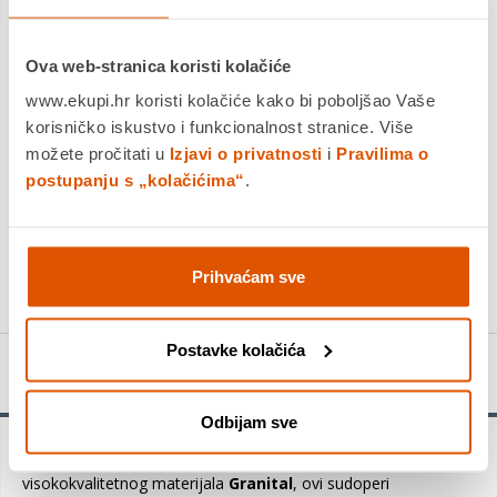
Platite gotovinom pri preuzimanju, Internet bankarstvom, karticama
jednokratno i na rate
Povrat robe moguć unutar 14 dana
Ova web-stranica koristi kolačiće
www.ekupi.hr koristi kolačiće kako bi poboljšao Vaše
korisničko iskustvo i funkcionalnost stranice. Više
možete pročitati u
Izjavi o privatnosti
i
Pravilima o
DODAJTE U KOŠARICU
postupanju s „kolačićima“
.
KUPITE ODMAH
Usporedite proizvod
Prihvaćam sve
Postavke kolačića
Detalji proizvoda
Odbijam sve
Predstavljamo skupinu sudopera -
OMNI
. Napravljeni od
visokokvalitetnog materijala
Granital
, ovi sudoperi