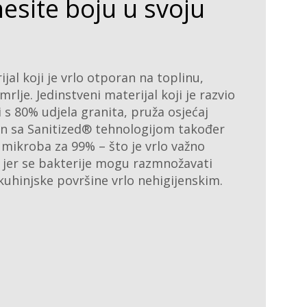
nesite boju u svoju
al koji je vrlo otporan na toplinu,
rlje. Jedinstveni materijal koji je razvio
i s 80% udjela granita, pruža osjećaj
ran sa Sanitized® tehnologijom također
 mikroba za 99% – što je vrlo važno
, jer se bakterije mogu razmnožavati
kuhinjske površine vrlo nehigijenskim.