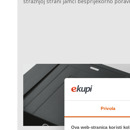
stražnjoj strani jamči besprijekorno porav
Privola
Ova web-stranica koristi kol