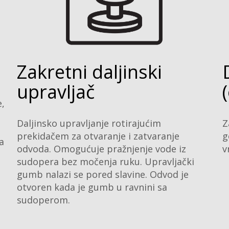
Zakretni daljinski
upravljač
e,
u
Daljinsko upravljanje rotirajućim
Z
prekidačem za otvaranje i zatvaranje
g
a
odvoda. Omogućuje pražnjenje vode iz
v
sudopera bez močenja ruku. Upravljački
gumb nalazi se pored slavine. Odvod je
otvoren kada je gumb u ravnini sa
sudoperom.