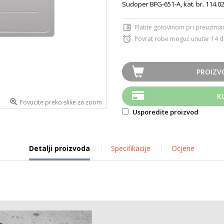
Sudoper BFG-651-A, kat. br. 114.
Platite gotovinom pri preuziman
Povrat robe moguć unutar 14 
PROIZV
K
Povucite preko slike za zoom
Usporedite proizvod
Detalji proizvoda
Specifikacije
Ocjene