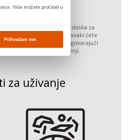
Pribor
anice. Više možete pročitati u
ilo da je rollmat podloška, daska za
ezanje ili kadica/cjedilo: za svaki ćete
Prihvaćam sve
odel Fragranit pronaći odgovarajući
ribor za savršen rad u kuhinji.
i za uživanje