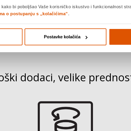
Sanitized®
 kako bi poboljšao Vaše korisničko iskustvo i funkcionalnost str
ima o postupanju s „kolačićima“
.
Materijali tretirani Sanitized®
B
antibakterijskim tretmanom smanjuju opći
r
Postavke kolačića
rizik od širenja bakterija za 99%.
m
p
ški dodaci, velike prednost