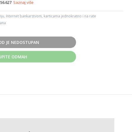
0256.627
Saznaj više
ju, Internet bankarstvom, karticama jednokratno i na rate
dana
OD JE NEDOSTUPAN
UPITE ODMAH