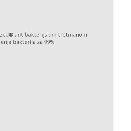
itized® antibakterijskim tretmanom
renja bakterija za 99%.