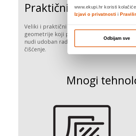
Praktični ocjeđivač
www.ekupi.hr koristi kolačiće
Izjavi o privatnosti
i
Pravil
Veliki i praktični ocjeđivač originalne
geometrije koji pogoduje protoku vode i
Odbijam sve
nudi udoban radni prostor jednostavan za
čišćenje.
Mnogi tehnolo