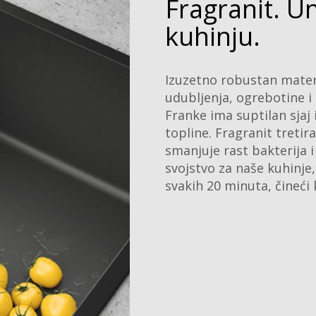
Fragranit. U
kuhinju.
Izuzetno robustan materij
udubljenja, ogrebotine i m
Franke ima suptilan sjaj 
topline. Fragranit treti
smanjuje rast bakterija i
svojstvo za naše kuhinje
svakih 20 minuta, čineći 