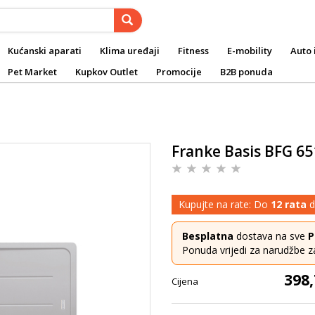
Kućanski aparati
Klima uređaji
Fitness
E-mobility
Auto 
Pet Market
Kupkov Outlet
Promocije
B2B ponuda
Franke Basis BFG 65
Kupujte na rate: Do
12 rata
d
Besplatna
dostava na sve
P
Ponuda vrijedi za narudžbe z
398,
Cijena