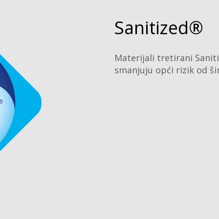
Sanitized®
Materijali tretirani San
smanjuju opći rizik od ši