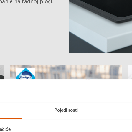
nanje na radnoj ploči.
Pojedinosti
ačiće