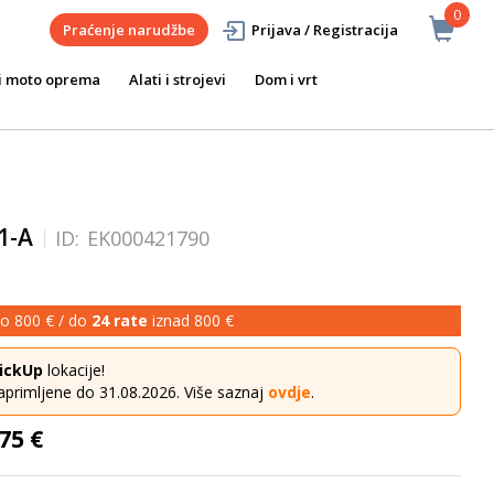
0
Praćenje narudžbe
Prijava / Registracija
i moto oprema
Alati i strojevi
Dom i vrt
1-A
ID:
EK000421790
o 800 € / do
24 rate
iznad 800 €
ickUp
lokacije!
aprimljene do 31.08.2026. Više saznaj
ovdje
.
75 €