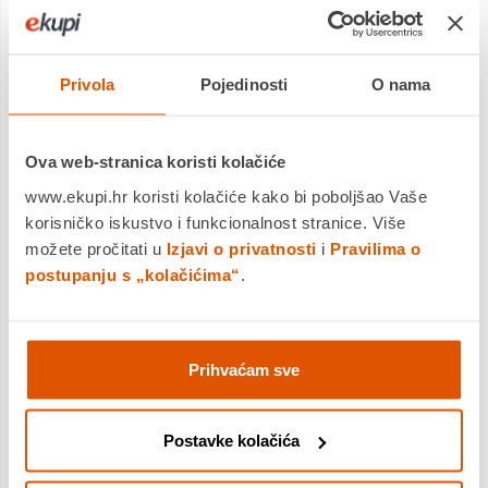
Mnogi tehnološki
dodaci, velike
prednosti za uživanje
Privola
Pojedinosti
O nama
Ova web-stranica koristi kolačiće
www.ekupi.hr koristi kolačiće kako bi poboljšao Vaše
korisničko iskustvo i funkcionalnost stranice. Više
možete pročitati u
Izjavi o privatnosti
i
Pravilima o
postupanju s „kolačićima“
.
Prihvaćam sve
Standardna ugradnja
Postavke kolačića