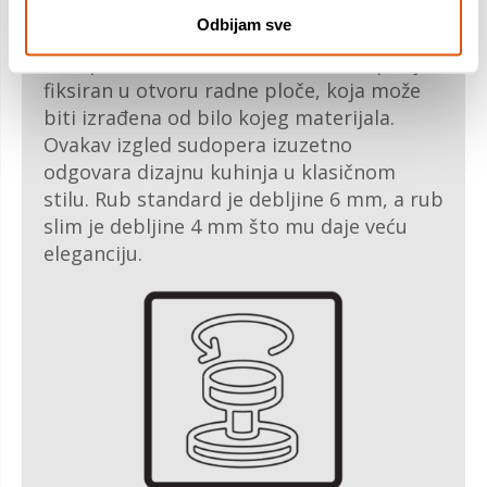
Klasično rješenje. Kod standardne
Odbijam sve
ugradnje, rub je izbočen. Izbočeni rub daje
sudoperu dodatnu stabilnost. Sudoper je
fiksiran u otvoru radne ploče, koja može
biti izrađena od bilo kojeg materijala.
Ovakav izgled sudopera izuzetno
odgovara dizajnu kuhinja u klasičnom
stilu. Rub standard je debljine 6 mm, a rub
slim je debljine 4 mm što mu daje veću
eleganciju.