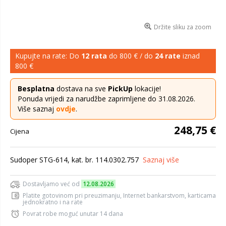
Držite sliku za zoom
Kupujte na rate: Do
12 rata
do 800 € / do
24 rate
iznad
800 €
Besplatna
dostava na sve
PickUp
lokacije!
Ponuda vrijedi za narudžbe zaprimljene do 31.08.2026.
Više saznaj
ovdje
.
248,75 €
Cijena
Sudoper STG-614, kat. br. 114.0302.757
Saznaj više
Dostavljamo već od
12.08.2026
Platite gotovinom pri preuzimanju, Internet bankarstvom, karticama
jednokratno i na rate
Povrat robe moguć unutar 14 dana