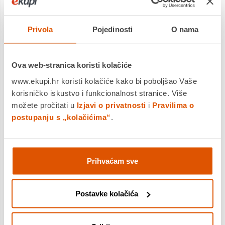
Danas su
materijal Silicsana Plus
, kao i robna marka Helika
prepoznati kao sinonim kvalitete u svijetu sudopera od
kompozitnih materijala.
Privola
Pojedinosti
O nama
Garancija na sve granitne Helika sudopere je
15 godina
od
trenutka kupovine, a jamči potrošačima da će sudoper
besprijekorno funkcionirati dugi niz godina.
Ova web-stranica koristi kolačiće
Sudoperi Helika dolaze nam iz Litve, a preko 70% proizvedenih
www.ekupi.hr koristi kolačiće kako bi poboljšao Vaše
sudopera izvozi se diljem Europe.
korisničko iskustvo i funkcionalnost stranice. Više
Sudoperi su kvalitetno izrađeni i pakirani po Europskim
možete pročitati u
Izjavi o privatnosti
i
Pravilima o
standardima, a materijal od kojih su izrađeni potpuno je u
postupanju s „kolačićima“
.
skladu s Europskim normama za zaštitu okoliša.
Brand
Helika
Prihvaćam sve
Materijal
Granitni kompozit
Postavke kolačića
Ormarić za
45 cm
ugradnju