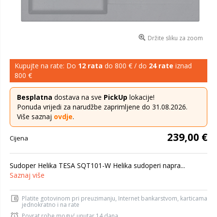
Držite sliku za zoom
Kupujte na rate: Do
12 rata
do 800 € / do
24 rate
iznad
800 €
Besplatna
dostava na sve
PickUp
lokacije!
Ponuda vrijedi za narudžbe zaprimljene do 31.08.2026.
Više saznaj
ovdje
.
239,00 €
Cijena
Sudoper Helika TESA SQT101-W Helika sudoperi napra...
Saznaj više
Platite gotovinom pri preuzimanju, Internet bankarstvom, karticama
jednokratno i na rate
Povrat robe moguć unutar 14 dana