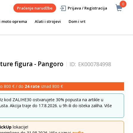
0
Praćenje narudžbe
Prijava / Registracija
i moto oprema
Alati i strojevi
Dom i vrt
ure figura - Pangoro
ID:
EK000784998
o 800 € / do
24 rate
iznad 800 €
z kod ZALIHE30 ostvarujete 30% popusta na artikle u
ta. Akcija traje do 17.8.2026. u 9h ili do isteka zaliha. Više
ickUp
lokacije!
aprimljene do 31.08.2026. Više saznaj
ovdje
.