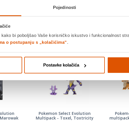
Pojedinosti
Usporedite proizvod
ačiće
 kako bi poboljšao Vaše korisničko iskustvo i funkcionalnost str
MOGLO BI VAS ZANIMATI I OVO
ima o postupanju s „kolačićima“
.
Postavke kolačića
olution
Pokemon Select Evolution
Pokemo
i Marowak
Multipack - Toxel, Toxtricity
multipack