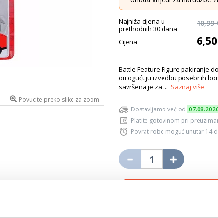
Najniža cijena u
10,99 
prethodnih 30 dana
6,50
Cijena
Battle Feature Figure pakiranje 
omogućuju izvedbu posebnih borbe
savršena je za ...
Saznaj više
Povucite preko slike za zoom
Dostavljamo već od
07.08.202
Platite gotovinom pri preuziman
Povrat robe moguć unutar 14 
DODA
K