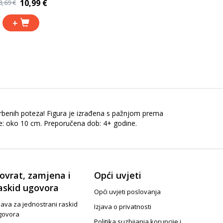
10,99 €
8,69 €
+
benih poteza! Figura je izrađena s pažnjom prema
gure: oko 10 cm. Preporučena dob: 4+ godine.
ovrat, zamjena i
Opći uvjeti
askid ugovora
Opći uvjeti poslovanja
java za jednostrani raskid
Izjava o privatnosti
govora
Politika suzbijanja korupcije i