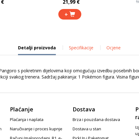
 €
21,99 €
1
+
Detalji proizvoda
Specifikacije
Ocjene
angoro s pokretnim dijelovima koji omogućuju izvedbu posebnih bor
lekciji svakog trenera. Sadržaj pakiranja: 1 Pokémon figura. Visina fi
Plaćanje
Dostava
P
r
Plaćanja i naplata
Brza i pouzdana dostava
Iz
n
Naručivanje i proces kupnje
Dostava u stan
u
Računi (maloprodajni, R1, e-
PickUp i Paketomat