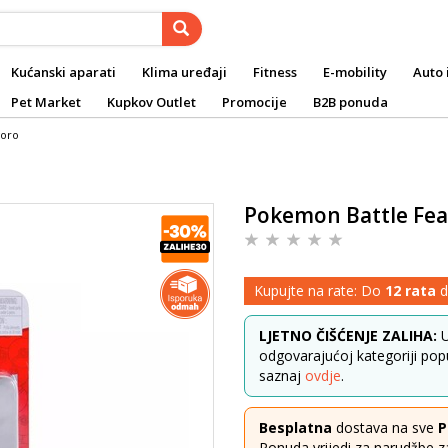
Kućanski aparati
Klima uređaji
Fitness
E-mobility
Auto 
Pet Market
Kupkov Outlet
Promocije
B2B ponuda
goro
Pokemon Battle Feat
Kupujte na rate: Do
12 rata
d
LJETNO ČIŠĆENJE ZALIHA:
U
odgovarajućoj kategoriji popus
saznaj
ovdje
.
Besplatna
dostava na sve
P
Ponuda vrijedi za narudžbe z