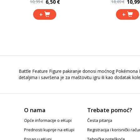
6,50 €
10,99
10,99 €
18,69 €
+
+
Battle Feature Figure pakiranje donosi moćnog Pokémona P
detaljima i savršena je za maštovitu igru ili kao dodatak ko
O nama
Trebate pomoć?
Opće informacije o eKupi
Česta pitanja
Prednosti kupnje na eKupi
Registracija i korisnički raču
Posao u eKupi
Tehničke poteškoće