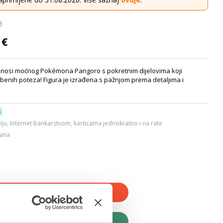
€
 €
donosi moćnog Pokémona Pangoro s pokretnim dijelovima koji
nih poteza! Figura je izrađena s pažnjom prema detaljima i
6
ju, Internet bankarstvom, karticama jednokratno i na rate
dana
JTE U KOŠARICU
UPITE ODMAH