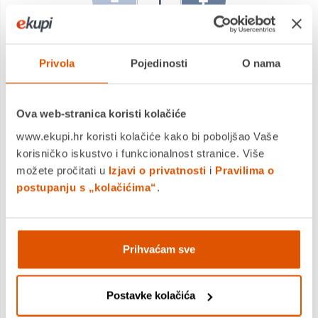
DODAJTE U KOŠARICU
Privola
Pojedinosti
O nama
KUPITE ODMAH
Ova web-stranica koristi kolačiće
www.ekupi.hr koristi kolačiće kako bi poboljšao Vaše
korisničko iskustvo i funkcionalnost stranice. Više
MOGLO BI VAS ZANIMATI I OVO
možete pročitati u
Izjavi o privatnosti
i
Pravilima o
postupanju s „kolačićima“
.
Prihvaćam sve
Postavke kolačića
Pastele uljne, PENTEL, 1/12