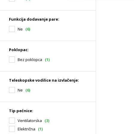
Funkcija dodavanje pare:
Ne
(6)
Poklopac:
Bez poklopca
(1)
Teleskopske vodilice na izvlačenje:
Ne
(6)
Tip pećnice:
Ventilatorska
(3)
Električna
(1)