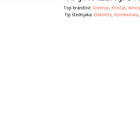
Top brandovi:
Gorenje
,
Končar
,
Amic
Tip štednjaka:
Električni
,
Kombinirani