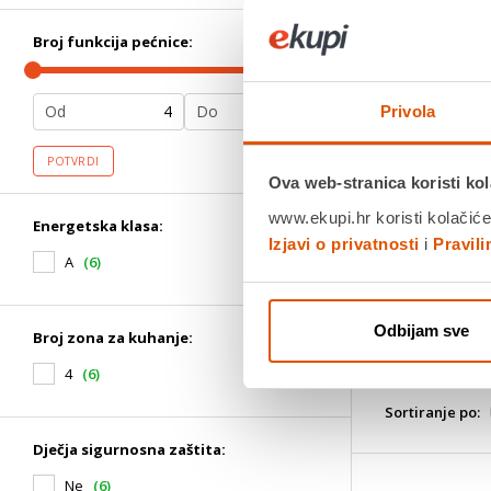
Tip štednjaka
Volumen pećn
Broj funkcija pećnice:
Tip pećnice: 
Širina: 50 cm
Jamstvo:5 g
Od
Do
Privola
Povrat robe
dana
POTVRDI
Dostavljamo
Ova web-stranica koristi kol
Usporedite 
www.ekupi.hr koristi kolačiće
Energetska klasa:
Izjavi o privatnosti
i
Pravil
A
(6)
Odbijam sve
Broj zona za kuhanje:
4
(6)
Sortiranje po:
Dječja sigurnosna zaštita:
Ne
(6)