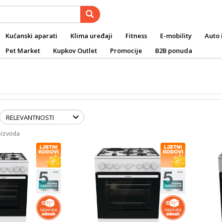
Kućanski aparati
Klima uređaji
Fitness
E-mobility
Auto 
Pet Market
Kupkov Outlet
Promocije
B2B ponuda
oizvoda