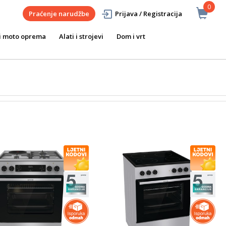
0
Praćenje narudžbe
Prijava / Registracija
i moto oprema
Alati i strojevi
Dom i vrt