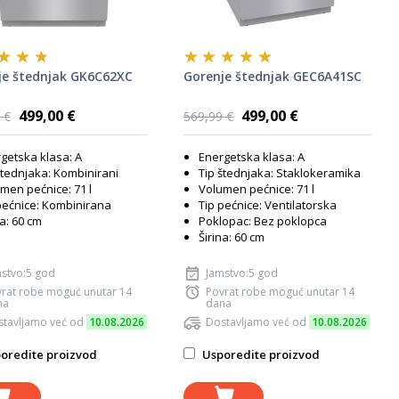
je štednjak GK6C62XC
Gorenje štednjak GEC6A41SC
499,00 €
499,00 €
 €
569,99 €
getska klasa: A
Energetska klasa: A
štednjaka: Kombinirani
Tip štednjaka: Staklokeramika
men pećnice: 71 l
Volumen pećnice: 71 l
pećnice: Kombinirana
Tip pećnice: Ventilatorska
na: 60 cm
Poklopac: Bez poklopca
Širina: 60 cm
stvo:5 god
Jamstvo:5 god
rat robe moguć unutar 14
Povrat robe moguć unutar 14
na
dana
tavljamo već od
10.08.2026
Dostavljamo već od
10.08.2026
oredite proizvod
Usporedite proizvod