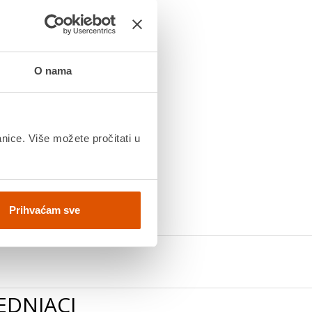
O nama
anice. Više možete pročitati u
Prihvaćam sve
EDNJACI