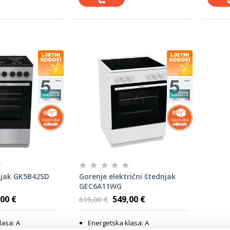
njak GK5B42SD
Gorenje električni štednjak
GEC6A11WG
00 €
549,00 €
619,00 €
lasa: A
Energetska klasa: A