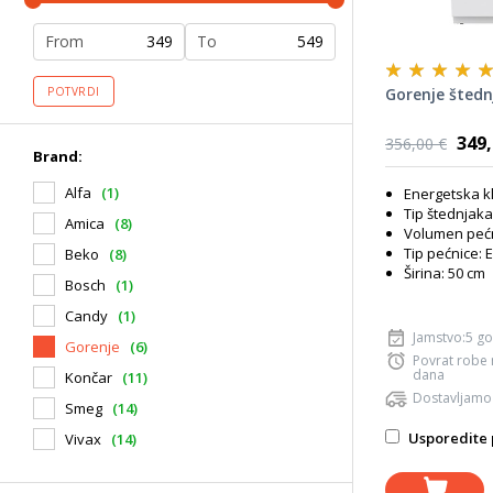
From
To
Gorenje šted
POTVRDI
349,
356,00 €
Brand:
Alfa
(1)
Energetska k
Tip štednjaka
Amica
(8)
Volumen pećni
Tip pećnice: E
Beko
(8)
Širina: 50 cm
Bosch
(1)
Candy
(1)
Jamstvo:5 g
Gorenje
(6)
Povrat robe
dana
Končar
(11)
Dostavljamo
Smeg
(14)
Usporedite 
Vivax
(14)