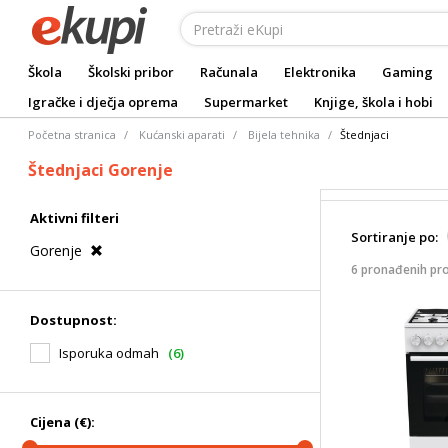
Škola
Školski pribor
Računala
Elektronika
Gaming
Igračke i dječja oprema
Supermarket
Knjige, škola i hobi
Početna stranica
Kućanski aparati
Bijela tehnika
Štednjaci
Štednjaci Gorenje
Aktivni filteri
Sortiranje po:
Gorenje
6 pronađenih pr
Dostupnost:
Isporuka odmah
(6)
Cijena (€):