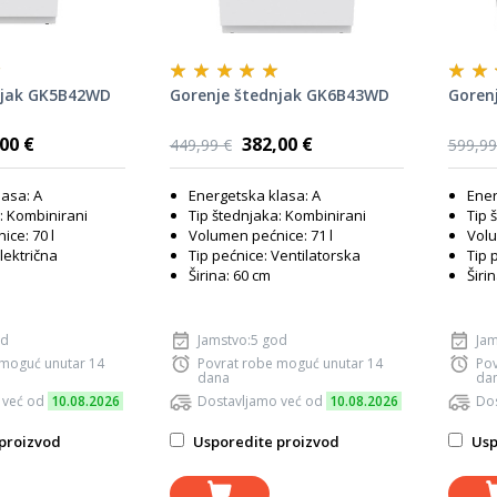
njak GK5B42WD
Gorenje štednjak GK6B43WD
Goren
00 €
382,00 €
449,99 €
599,99
lasa: A
Energetska klasa: A
Ener
: Kombinirani
Tip štednjaka: Kombinirani
Tip 
ce: 70 l
Volumen pećnice: 71 l
Volu
lektrična
Tip pećnice: Ventilatorska
Tip 
Širina: 60 cm
Širi
od
Jamstvo:5 god
Jam
 moguć unutar 14
Povrat robe moguć unutar 14
Pov
dana
da
 već od
10.08.2026
Dostavljamo već od
10.08.2026
Dos
proizvod
Usporedite proizvod
Usp