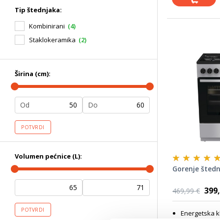
Tip štednjaka:
Kombinirani
(4)
Staklokeramika
(2)
Širina (cm):
Od
Do
POTVRDI
Volumen pećnice (L):
Gorenje šted
399,
469,99 €
POTVRDI
Energetska k