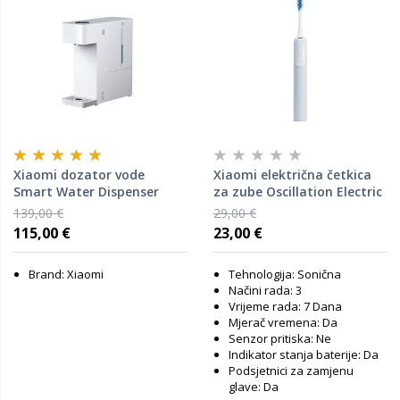
Xiaomi dozator vode
Xiaomi električna četkica
Smart Water Dispenser
za zube Oscillation Electric
(Hot and Cold)
Toothbrush Blue
139,00 €
29,00 €
115,00 €
23,00 €
Brand: Xiaomi
Tehnologija: Sonična
Načini rada: 3
Vrijeme rada: 7 Dana
Mjerač vremena: Da
Senzor pritiska: Ne
Indikator stanja baterije: Da
Podsjetnici za zamjenu
glave: Da