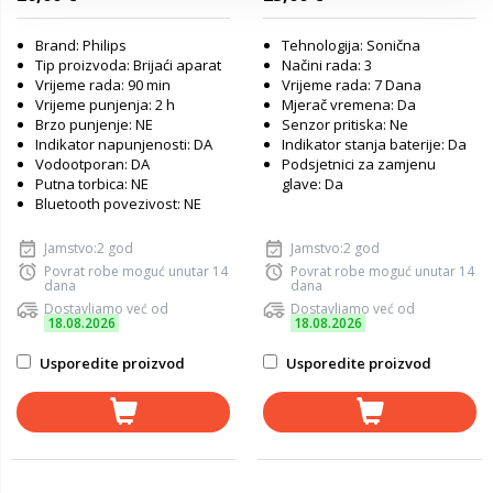
Brand: Philips
Tehnologija: Sonična
Tip proizvoda: Brijaći aparat
Načini rada: 3
Vrijeme rada: 90 min
Vrijeme rada: 7 Dana
Vrijeme punjenja: 2 h
Mjerač vremena: Da
Brzo punjenje: NE
Senzor pritiska: Ne
Indikator napunjenosti: DA
Indikator stanja baterije: Da
Vodootporan: DA
Podsjetnici za zamjenu
Putna torbica: NE
glave: Da
Bluetooth povezivost: NE
Jamstvo:2 god
Jamstvo:2 god
Povrat robe moguć unutar 14
Povrat robe moguć unutar 14
dana
dana
Dostavljamo već od
Dostavljamo već od
18.08.2026
18.08.2026
Usporedite proizvod
Usporedite proizvod