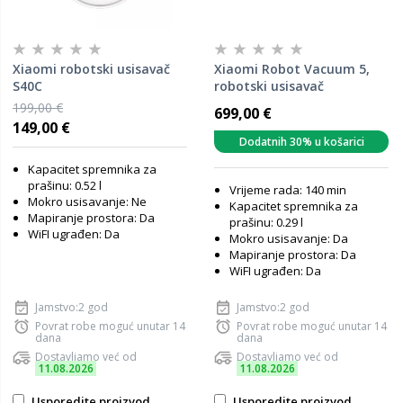
Xiaomi robotski usisavač
Xiaomi Robot Vacuum 5,
S40C
robotski usisavač
199,00 €
699,00 €
149,00 €
Dodatnih 30% u košarici
Kapacitet spremnika za
prašinu: 0.52 l
Vrijeme rada: 140 min
Mokro usisavanje: Ne
Kapacitet spremnika za
Mapiranje prostora: Da
prašinu: 0.29 l
WiFI ugrađen: Da
Mokro usisavanje: Da
Mapiranje prostora: Da
WiFI ugrađen: Da
Jamstvo:2 god
Jamstvo:2 god
Povrat robe moguć unutar 14
Povrat robe moguć unutar 14
dana
dana
Dostavljamo već od
Dostavljamo već od
11.08.2026
11.08.2026
Usporedite proizvod
Usporedite proizvod