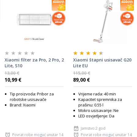
Xiaomi filter za Pro, 2 Pro, 2
Xiaomi štapni usisavač G20
Lite, S10
Lite EU
13,00 €
115,00 €
10,99 €
89,00 €
Tip proizvoda: Pribor za
Vrijeme rada: 40 min
robotske usisavače
Kapacitet spremnika za
Brand: Xiaomi
prašinu: 0.55 l
Mokro usisavanje: Ne
LED osvjetljenje: Da
Jamstvo:2 god
Povrat robe moguć unutar 14
Povrat robe moguć unutar 14