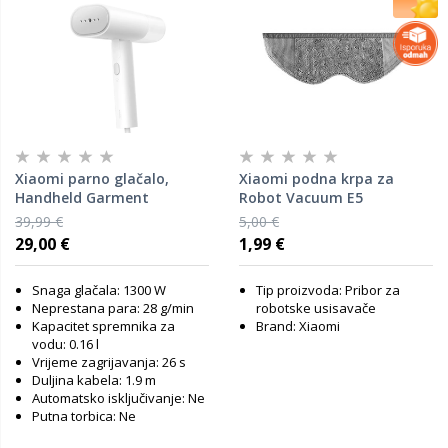
Xiaomi parno glačalo,
Xiaomi podna krpa za
Handheld Garment
Robot Vacuum E5
39,99 €
5,00 €
29,00 €
1,99 €
Snaga glačala: 1300 W
Tip proizvoda: Pribor za
Neprestana para: 28 g/min
robotske usisavače
Kapacitet spremnika za
Brand: Xiaomi
vodu: 0.16 l
Vrijeme zagrijavanja: 26 s
Duljina kabela: 1.9 m
Automatsko isključivanje: Ne
Putna torbica: Ne