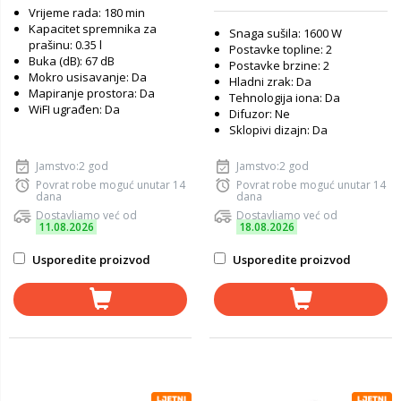
Vrijeme rada: 180 min
Kapacitet spremnika za
Snaga sušila: 1600 W
prašinu: 0.35 l
Postavke topline: 2
Buka (dB): 67 dB
Postavke brzine: 2
Mokro usisavanje: Da
Hladni zrak: Da
Mapiranje prostora: Da
Tehnologija iona: Da
WiFI ugrađen: Da
Difuzor: Ne
Sklopivi dizajn: Da
Jamstvo:2 god
Jamstvo:2 god
Povrat robe moguć unutar 14
Povrat robe moguć unutar 14
dana
dana
Dostavljamo već od
Dostavljamo već od
11.08.2026
18.08.2026
Usporedite proizvod
Usporedite proizvod