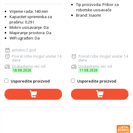
Tip proizvoda: Pribor za
robotske usisavače
Vrijeme rada: 140 min
Brand: Xiaomi
Kapacitet spremnika za
prašinu: 0.29 l
Mokro usisavanje: Da
Mapiranje prostora: Da
WiFI ugrađen: Da
Jamstvo:2 god
Povrat robe moguć unutar 14
Povrat robe moguć unutar 14
dana
dana
Dostavljamo već od
Dostavljamo već od
18.08.2026
11.08.2026
Usporedite proizvod
Usporedite proizvod