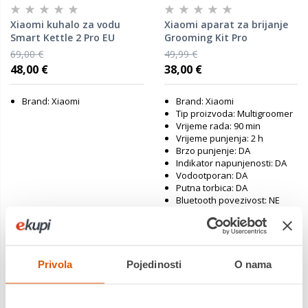
Xiaomi kuhalo za vodu
Xiaomi aparat za brijanje
Smart Kettle 2 Pro EU
Grooming Kit Pro
69,00 €
49,99 €
48,00 €
38,00 €
Brand: Xiaomi
Brand: Xiaomi
Tip proizvoda: Multigroomer
Vrijeme rada: 90 min
Vrijeme punjenja: 2 h
Brzo punjenje: DA
Indikator napunjenosti: DA
Vodootporan: DA
Putna torbica: DA
Bluetooth povezivost: NE
Sadržaj paketa: 9u1
Postavke duljine: (0,5 - 20mm)
Jamstvo:2 god
Jamstvo:2 god
Privola
Pojedinosti
O nama
Povrat robe moguć unutar 14
Povrat robe moguć unutar 14
dana
dana
Dostavljamo već od
Dostavljamo već od
18.08.2026
18.08.2026