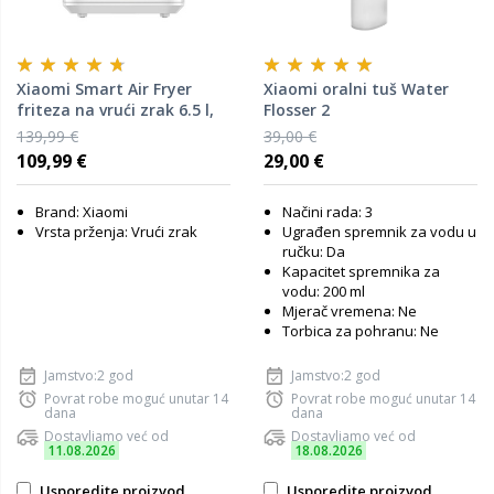
Xiaomi Smart Air Fryer
Xiaomi oralni tuš Water
friteza na vrući zrak 6.5 l,
Flosser 2
bijela
139,99 €
39,00 €
109,99 €
29,00 €
Brand: Xiaomi
Načini rada: 3
Vrsta prženja: Vrući zrak
Ugrađen spremnik za vodu u
ručku: Da
Kapacitet spremnika za
vodu: 200 ml
Mjerač vremena: Ne
Torbica za pohranu: Ne
Jamstvo:2 god
Jamstvo:2 god
Povrat robe moguć unutar 14
Povrat robe moguć unutar 14
dana
dana
Dostavljamo već od
Dostavljamo već od
11.08.2026
18.08.2026
Usporedite proizvod
Usporedite proizvod