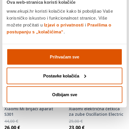
Ova web-stranica koristi kolačiće
Usporedite proizvod
Usporedite proizvod
www.ekupi.hr koristi kolačiće kako bi poboljšao Vaše
korisničko iskustvo i funkcionalnost stranice. Više
možete pročitati u
Izjavi o privatnosti
i
Pravilima o
postupanju s „kolačićima“
.
Prihvaćam sve
Postavke kolačića
Odbijam sve
Xiaomi Mi brijaći aparat
Xiaomi električna četkica
S301
za zube Oscillation Electric
Toothbrush White
44,00 €
29,00 €
26,00 €
23,00 €