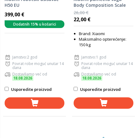
H50 EU
Body Composition Scale
S400
26,00 €
399,00 €
22,00 €
Dodatnih 15% u košarici
Brand: Xiaomi
Maksimalno opterećenje:
150 kg
Jamstvo:2 god
Jamstvo:1 god
Povrat robe moguć unutar 14
Povrat robe moguć unutar 14
dana
dana
Dostavljamo već od
Dostavljamo već od
18.08.2026
18.08.2026
Usporedite proizvod
Usporedite proizvod