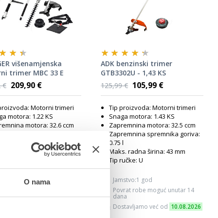
GER višenamjenska
ADK benzinski trimer
ni trimer MBC 33 E
GTB3302U - 1,43 KS
cm 0,9kw) 046575
209,90 €
105,99 €
 €
125,99 €
proizvoda: Motorni trimeri
Tip proizvoda: Motorni trimeri
a motora: 1.22 KS
Snaga motora: 1.43 KS
emnina motora: 32.6 ccm
Zapremnina motora: 32.5 ccm
remnina spremnika goriva:
Zapremnina spremnika goriva:
0.75 l
. radna širina: 43 mm
Maks. radna širina: 43 mm
ručke: D
Tip ručke: U
mstvo:2 god
Jamstvo:1 god
O nama
vrat robe moguć unutar 14
Povrat robe moguć unutar 14
na
dana
stavljamo već od
10.08.2026
Dostavljamo već od
10.08.2026