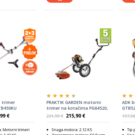
 trimer
PRAKTIK GARDEN motorni
ADK b
TB450KU
trimer na kotačima PG64520,
GTB52
50,8 cm³
99 €
215,90 €
231,99 €
197,56
: Motorni trimeri
Snaga motora: 2.12 KS
Tip 