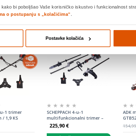
 kako bi poboljšao Vaše korisničko iskustvo i funkcionalnost str
ima o postupanju s „kolačićima“
.
Postavke kolačića
u-1 trimer
SCHEPPACH 4-u-1
ADK m
 / 1,9 KS
multifunkcionalni trimer –
GTB52
Pro Cut PMT520 52 ccm / 1,9
225,90 €
154,99
KS