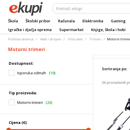
Škola
Školski pribor
Računala
Elektronika
Gaming
Igračke i dječja oprema
Supermarket
Knjige, škola i hobi
Početna stranica
Alati i strojevi
Vrtni alati
Trimeri
Motorni trimer
Motorni trimeri
Dostupnost:
Sortiranje po:
Isporuka odmah
(10)
36 pronađenih p
Tip proizvoda:
Motorni trimeri
(23)
Cijena (€):