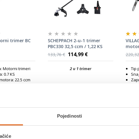
orni trimer BC
SCHEPPACH 2-u-1 trimer
VILLA
PBC330 32,5 ccm / 1,22 KS
motor
(32,6
114,99 €
133,76 €
220,32
: Motorni trimeri
2 u 1 trimer
Tip 
: 0.7 KS
Snag
otora: 22.5 ccm
Zapr
spremnika goriva:
Zap
0.9 l
širina: 41.5 mm
Maks
Tip 
od
Jamstvo:2 god
Ja
Pojedinosti
 moguć unutar 14
Povrat robe moguć unutar 14
Po
dana
da
 već od
10.08.2026
Dostavljamo već od
10.08.2026
Do
ačiće