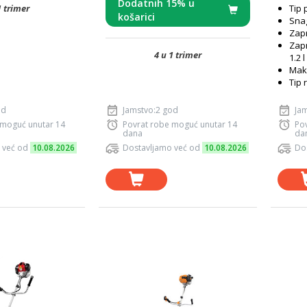
Dodatnih 15% u
1 trimer
Tip 
košarici
Snag
Zap
Zap
4 u 1 trimer
1.2 l
Maks
Tip 
od
Jamstvo:2 god
Jam
 moguć unutar 14
Povrat robe moguć unutar 14
Po
dana
da
 već od
10.08.2026
Dostavljamo već od
10.08.2026
Do