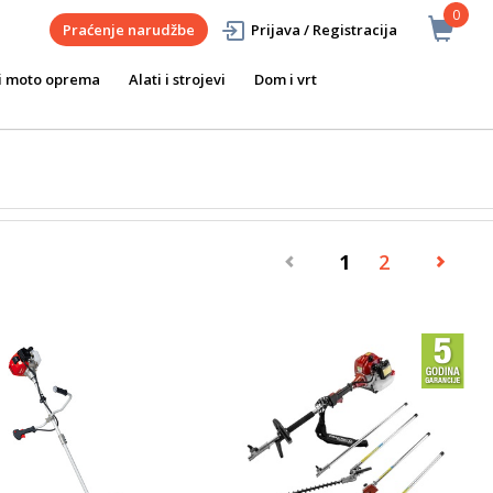
0
Praćenje narudžbe
Prijava / Registracija
i moto oprema
Alati i strojevi
Dom i vrt
1
2