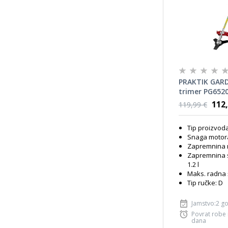
PRAKTIK GAR
trimer PG6520
112,
119,99 €
Tip proizvoda
Snaga motora
Zapremnina 
Zapremnina 
1.2 l
Maks. radna 
Tip ručke: D
Jamstvo:2 g
Povrat robe
dana