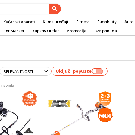
Kućanski aparati
Klima uređaji
Fitness
E-mobility
Auto 
Pet Market
Kupkov Outlet
Promocije
B2B ponuda
i
Uključi popuste
roizvoda