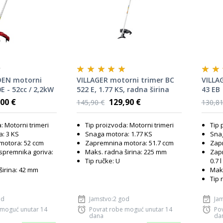
DEN motorni
VILLAGER motorni trimer BC
VILLA
E - 52cc / 2,2kW
522 E, 1.77 KS, radna širina
43 EB
255 mm
00 €
129,90 €
145,90 €
130,81
: Motorni trimeri
Tip proizvoda: Motorni trimeri
Tip 
: 3 KS
Snaga motora: 1.77 KS
Snag
motora: 52 ccm
Zapremnina motora: 51.7 ccm
Zapr
spremnika goriva:
Maks. radna širina: 225 mm
Zap
Tip ručke: U
0.7 l
širina: 42 mm
Maks
Tip 
od
Jamstvo:2 god
Ja
 moguć unutar 14
Povrat robe moguć unutar 14
Po
dana
da