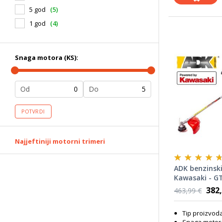
5 god
(5)
1 god
(4)
Snaga motora (KS):
Od
Do
POTVRDI
Najjeftiniji motorni trimeri
ADK benzinski
Kawasaki - G
382,
463,99 €
Tip proizvoda