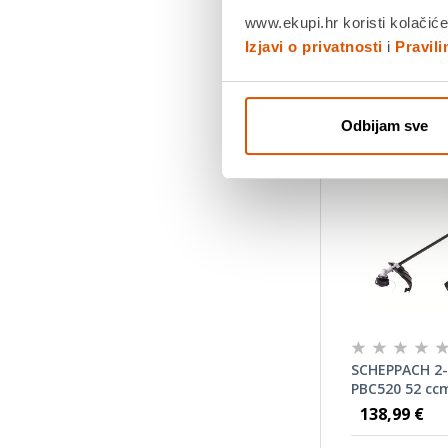
www.ekupi.hr koristi kolačiće
Izjavi o privatnosti
i
Pravil
Odbijam sve
SCHEPPACH 2-
PBC520 52 ccm
138,99 €