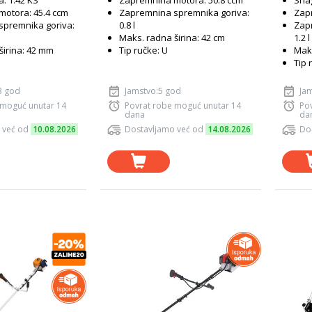
: 1.42 KS
Zapremnina motora: 50.8 ccm
Snag
otora: 45.4 ccm
Zapremnina spremnika goriva:
Zap
spremnika goriva:
0.8 l
Zap
Maks. radna širina: 42 cm
1.2 l
širina: 42 mm
Tip ručke: U
Maks
Tip 
3 god
Jamstvo:5 god
Jam
 moguć unutar 14
Povrat robe moguć unutar 14
Po
dana
da
 već od
10.08.2026
Dostavljamo već od
14.08.2026
Do