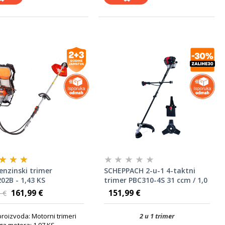
enzinski trimer
SCHEPPACH 2-u-1 4-taktni
02B - 1,43 KS
trimer PBC310-4S 31 ccm / 1,0
KS
161,99 €
151,99 €
 €
proizvoda: Motorni trimeri
2 u 1 trimer