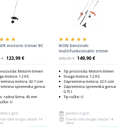
GER motorni trimer BC
IKON benzinski
multifunkcionalni trimer
LDMT330A - 1,20 KS, 4 u 1
123,99 €
149,90 €
 €
200,99 €
proizvoda: Motorni trimeri
Tip proizvoda: Motorni trimeri
a motora: 1.2 KS
Snaga motora: 1.2 KS
emnina motora: 42.7 ccm
Zapremnina motora: 32.5 ccm
remnina spremnika goriva:
Zapremnina spremnika goriva:
0.75 l
. radna širina: 45 mm
Tip ručke: U
ručke: U
mstvo:2 god
Jamstvo:2 god
vrat robe moguć unutar 14
Povrat robe moguć unutar 14
na
dana