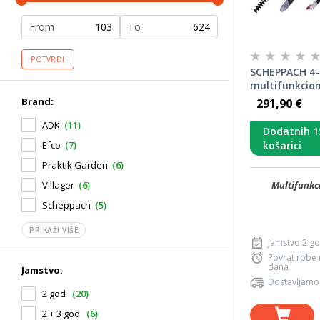
From
To
POTVRDI
SCHEPPACH 4-u
multifunkcion
Pro Cut MFH5
Brand:
291,90 €
ccm / 1,8 KS
ADK
(11)
Dodatnih 1
košarici
Efco
(7)
Praktik Garden
(6)
Multifunkc
Villager
(6)
Scheppach
(5)
PRIKAŽI VIŠE
Jamstvo:2 g
Povrat robe
dana
Jamstvo:
Dostavljamo
2 god
(20)
2 + 3 god
(6)