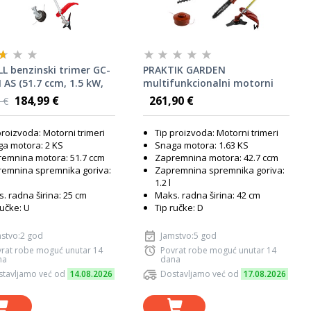
L benzinski trimer GC-
PRAKTIK GARDEN
I AS (51.7 ccm, 1.5 kW,
multifunkcionalni motorni
lava s niti, remen za
trimer PG64510, 5U1
184,99 €
261,90 €
 €
e)
proizvoda: Motorni trimeri
Tip proizvoda: Motorni trimeri
a motora: 2 KS
Snaga motora: 1.63 KS
emnina motora: 51.7 ccm
Zapremnina motora: 42.7 ccm
emnina spremnika goriva:
Zapremnina spremnika goriva:
1.2 l
. radna širina: 25 cm
Maks. radna širina: 42 cm
ručke: U
Tip ručke: D
stvo:2 god
Jamstvo:5 god
rat robe moguć unutar 14
Povrat robe moguć unutar 14
na
dana
tavljamo već od
14.08.2026
Dostavljamo već od
17.08.2026