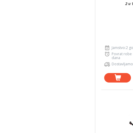
2 u 
Jamstvo:2 g
Povrat robe
dana
Dostavljamo