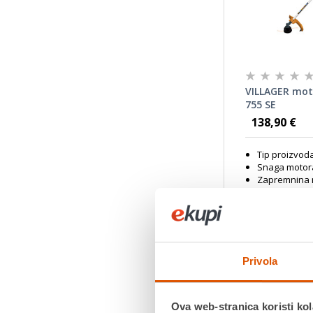
VILLAGER mot
755 SE
138,90 €
Tip proizvoda
Snaga motora
Zapremnina m
Zapremnina 
0.7 l
Maks. radna 
Tip ručke: U
Jamstvo:2 g
Privola
Povrat robe
dana
Dostavljamo
Ova web-stranica koristi kol