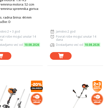
a motora: 1.97 KS
remnina motora: 52 ccm
remnina spremnika goriva:
. radna širina: 44 mm
ručke: D
stvo:2 + 3 god
Jamstvo:2 god
vrat robe moguć unutar 14
Povrat robe moguć unutar 14
na
dana
stavljamo već od
10.08.2026
Dostavljamo već od
10.08.2026