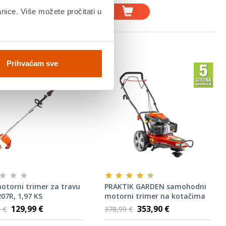
anice. Više možete pročitati u
Prihvaćam sve
otorni trimer za travu
PRAKTIK GARDEN samohodni
07R, 1,97 KS
motorni trimer na kotačima
PG64521 - 196cc / 5,5KS
129,99 €
353,90 €
 €
378,99 €