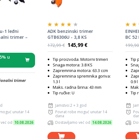
-1 leđni
ADK benzinski trimer
EINHEL
alni trimer –
GTB6306U - 3,8 KS
BC 52 
300-4BP 51,7
nož, g
145,99 €
172,99 €
199,90
nošenj
5% u
Tip proizvoda: Motorni trimeri
Tip 
Snaga motora: 3.8 KS
Snag
Zapremnina motora: 63.3 ccm
Zapr
Zapremnina spremnika goriva:
Zapr
ionalni trimer
1.3 l
0.9 l
Maks. radna širina: 43 mm
Maks
Tip ručke: U
Tip 
od
Jamstvo:2 + 3 god
Jam
 moguć unutar 14
Povrat robe moguć unutar 14
Pov
dana
da
 već od
10.08.2026
Dostavljamo već od
14.08.2026
Dos