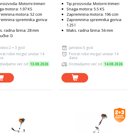
proizvoda: Motorni trimeri
Tip proizvoda: Motorni trimeri
a motora: 1.97 KS
Snaga motora: 5.5 KS
remnina motora: 52 ccm
Zapremnina motora: 196 ccm
remnina spremnika goriva:
Zapremnina spremnika goriva:
1.25 l
. radna širina: 28 mm
Maks. radna širina: 56 mm
ručke: D
stvo:2 + 3 god
Jamstvo:5 god
vrat robe moguć unutar 14
Povrat robe moguć unutar 14
na
dana
stavljamo već od
13.08.2026
Dostavljamo već od
14.08.2026