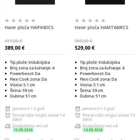
Haier ploča HAIF64DCS
Haier ploča HAMT66IRCS
419,00 €
569,00 €
389,00 €
529,00 €
Tip ploče: Indukcijska
Tip ploče: Indukcijska
Broj zona za kuhanje: 4
Broj zona za kuhanje: 4
Powerboost: Da
Powerboost: Da
Flexi Cook zona: Da
Flexi Cook zona: Da
Visina: 5.1 cm
Visina: 5.1 cm
Širina: 59 cm
Širina: 59 cm
Dubina: 51 cm
Dubina: 51 cm
Jamstvo:2 + 3 god
Jamstvo:2 + 3 god
Povrat robe moguć unutar 14
Povrat robe moguć unutar 14
dana
dana
Dostavljamo već od
Dostavljamo već od
13.08.2026
14.08.2026