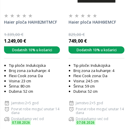
Haier ploča HAIH82MTMCF
Haier ploča HAIH6IEMCF
1.339,00 €
829,00 €
1.249,00 €
749,00 €
Dodatnih 10% u košarici
Dodatnih 10% u košarici
Tip ploče: Indukcijska
Tip ploče: Indukcijska
Broj zona za kuhanje: 4
Broj zona za kuhanje: 4
Flexi Cook zona: Da
Flexi Cook zona: Da
Visina: 23 cm
Visina: 24.5 cm
Širina: 80 cm
Širina: 59 cm
Dubina: 52 cm
Dubina: 52 cm
Jamstvo:2+5 god
Jamstvo:2+5 god
Povrat robe moguć unutar 14
Povrat robe moguć unutar 14
dana
dana
Dostavljamo već od
Dostavljamo već od
07.08.2026
07.08.2026