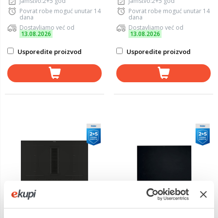
Jamstvo:2+5 god
Jamstvo:2+5 god
Povrat robe moguć unutar 14
Povrat robe moguć unutar 14
dana
dana
Dostavljamo već od
Dostavljamo već od
13.08.2026
13.08.2026
Usporedite proizvod
Usporedite proizvod