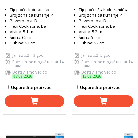
Tip ploče: Indukcijska
Tip ploče: Staklokeramička
Broj zona za kuhanje: 4
Broj zona za kuhanje: 4
Powerboost: Da
Powerboost: Da
Flexi Cook zona: Da
Flexi Cook zona: Da
Visina: 5.1 cm
Visina: 5.2 cm
Širina: 65 cm
Širina: 59 cm
Dubina: 51 cm
Dubina: 52 cm
Jamstvo:2 + 3 god
Jamstvo:2+5 god
Povrat robe moguć unutar 14
Povrat robe moguć unutar 14
dana
dana
Dostavljamo već od
Dostavljamo već od
07.08.2026
13.08.2026
Usporedite proizvod
Usporedite proizvod